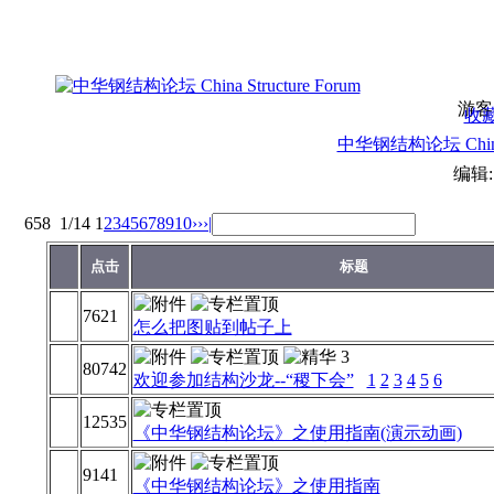
游客
收
中华钢结构论坛 China S
编辑
658
1/14
1
2
3
4
5
6
7
8
9
10
››
›|
点击
标题
7621
怎么把图贴到帖子上
80742
欢迎参加结构沙龙--“稷下会”
1
2
3
4
5
6
12535
《中华钢结构论坛》之使用指南(演示动画)
9141
《中华钢结构论坛》之使用指南