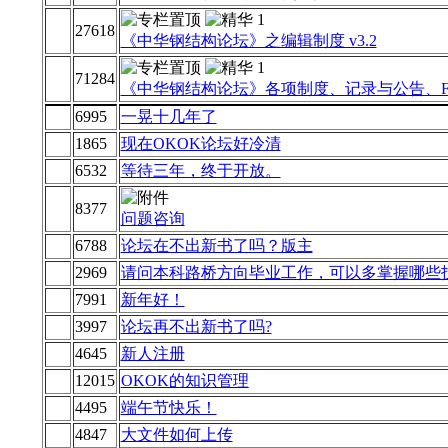
27618
《中华钢结构论坛》之编辑制度 v3.2
71284
《中华钢结构论坛》各项制度、记录与公告、F
6995
一晃十几年了
1865
现在OKOK论坛好冷清
6532
等待三年，终于开放。
8377
问题咨询
6788
论坛在不出新书了吗？版主
2969
请问本科路桥方向毕业工作，可以多掌握哪些
7991
新年好！
3997
论坛再不出新书了吗?
4645
新人注册
12015
OKOK的知识管理
4495
端午节快乐！
4847
大文件如何上传