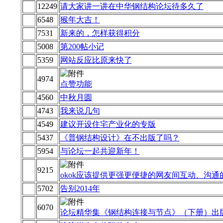
12249
请大家讲一讲在中华钢结构论坛待多久了
6548
猴年大吉！
7531
新来的，怎样获得积分
5008
第200帖小记
5359
网站反应比原来快了
4974
点赞功能
4560
中秋月圆
4743
我来说几句
4549
建议开设住宅产业化的专版
5437
《普钢结构设计》在不出版了吗？
5954
与论坛一起共迎新年！
9215
okok应该提供更强更便捷的网友间互动、沟通
5702
告别2014年
6070
论坛精华集《钢结构连接与节点》（下册）出