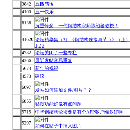
3842
五四感悟
4100
五一快乐！
6136
沉重悼念，一代钢结构宗师陈绍蕃教授！
41620
论坛精华集（3）《钢结构连接与节点》（上
1
2
3
4782
论坛关闭了一些专栏
4266
最近发帖容易重复
5673
新年的祝福
4573
建议
6097
发帖如何添加文件/图片？？
6855
贴图功能好像有点问题
5715
中华钢结构论坛要是有个APP客户端多好啊
5297
如何在贴子中插入图片