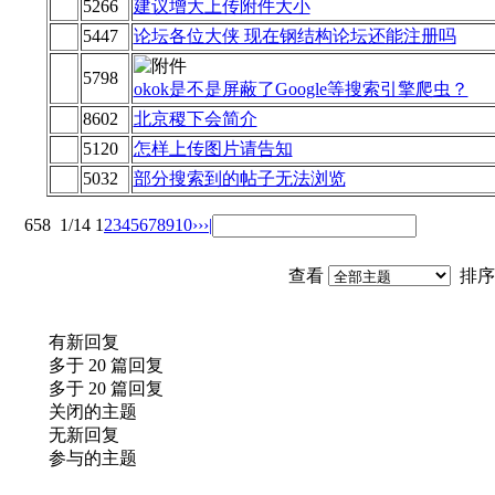
5266
建议增大上传附件大小
5447
论坛各位大侠 现在钢结构论坛还能注册吗
5798
okok是不是屏蔽了Google等搜索引擎爬虫？
8602
北京稷下会简介
5120
怎样上传图片请告知
5032
部分搜索到的帖子无法浏览
658
1/14
1
2
3
4
5
6
7
8
9
10
››
›|
查看
排序
有新回复
多于 20 篇回复
多于 20 篇回复
关闭的主题
无新回复
参与的主题