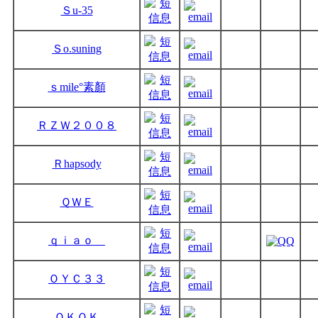
Ｓu-35
Ｓo.suning
ｓmile°素顏
ＲＺＷ２００８
Ｒhapsody
ＱＷＥ
ｑｉａｏ
ＯＹＣ３３
ＯＫＯＫ