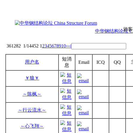
游客
中华钢结构论坛 China 
361282
1/14452
1
2
3
4
5
6
7
8
9
10
››
›|
短消
用户名
Email
ICQ
QQ
息
￥狼￥
～陈枫～
～行云流水～
～心飞翔～