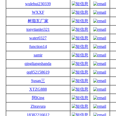
wulehui230339
WXXF
树脂瓦厂家
tonytianlei321
water0327
function14
samir
qingliangshanda
qq852158619
Susan三
XTZG888
阿King
Zbravura
18382216612