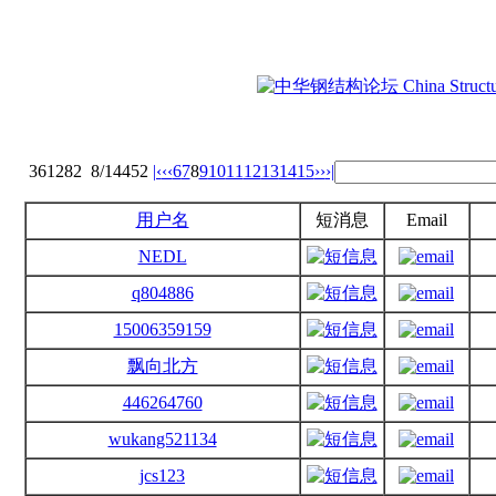
361282
8/14452
|‹
‹‹
6
7
8
9
10
11
12
13
14
15
››
›|
用户名
短消息
Email
NEDL
q804886
15006359159
飘向北方
446264760
wukang521134
jcs123