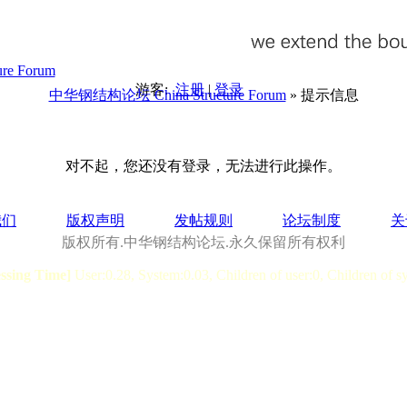
游客:
注册
|
登录
中华钢结构论坛 China Structure Forum
» 提示信息
对不起，您还没有登录，无法进行此操作。
我们
版权声明
发帖规则
论坛制度
关
版权所有.中华钢结构论坛.永久保留所有权利
essing Time]
User:0.28, System:0.03, Children of user:0, Children of s