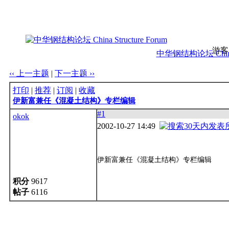
游客
中华钢结构论坛 China S
‹‹ 上一主题
|
下一主题 ››
打印
|
推荐
|
订阅
|
收藏
伊新富兼任《混凝土结构》专栏编辑
#1
okok
2002-10-27 14:49
伊新富兼任《混凝土结构》专栏编辑
积分
9617
帖子
6116